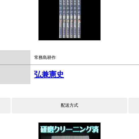
常務島耕作
弘兼憲史