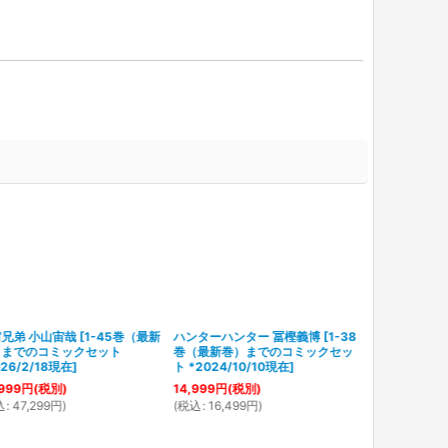
兄弟 小山宙哉
[
1-45巻（最新
ハンターハンター 冨樫義博
[
1-38
）までのコミックセット
巻（最新巻）までのコミックセッ
026/2/18現在
]
ト *2024/10/10現在
]
999
円
(税別)
14,999
円
(税別)
込
:
47,299
円
)
(
税込
:
16,499
円
)