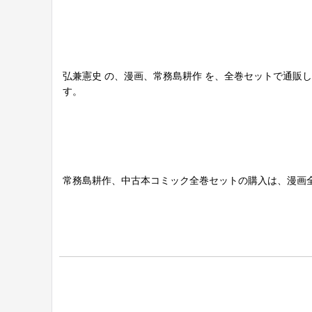
弘兼憲史 の、漫画、常務島耕作 を、全巻セットで通販
す。
常務島耕作、中古本コミック全巻セットの購入は、漫画