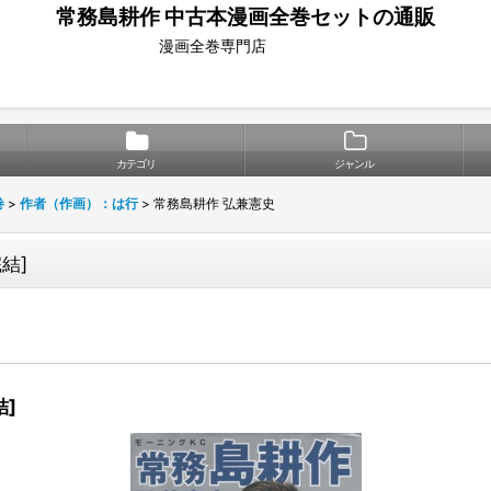
常務島耕作 中古本漫画全巻セットの通販
漫画全巻専門店
カテゴリ
ジャンル
巻
>
作者（作画）：は行
>
常務島耕作 弘兼憲史
完結
]
結
]