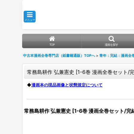
メニュー
TOP
漫画を探す
中古本漫画全巻専門店（紙書籍通販）TOPへ
>
青年：完結：漫画全
常務島耕作 弘兼憲史
[
1-6巻 漫画全巻セット/
◆
漫画本の現品画像と状態規定について
常務島耕作 弘兼憲史
[
1-6巻 漫画全巻セット/完