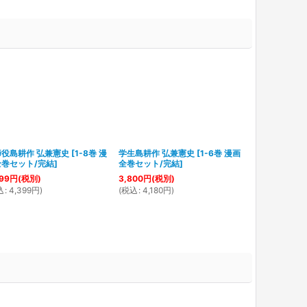
役島耕作 弘兼憲史
[
1-8巻 漫
学生島耕作 弘兼憲史
[
1-6巻 漫画
ラストニュース
全巻セット/完結
]
全巻セット/完結
]
漫画全巻セッ
99
円
(税別)
3,800
円
(税別)
4,800
円
(税別
込
:
4,399
円
)
(
税込
:
4,180
円
)
(
税込
:
5,280
円