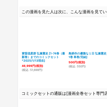
この漫画を見た人は次に、こんな漫画を見てい
黄昏流星群 弘兼憲史
[
1-74巻（最
島耕作の優雅な１日 弘兼憲史
新巻）までのコミックセット
1巻 単巻/完結
]
*2025/1/13現在
]
500
円
(税別)
46,999
円
(税別)
(
税込
:
550
円
)
(
税込
:
51,699
円
)
コミックセットの通販は[漫画全巻セット専門店