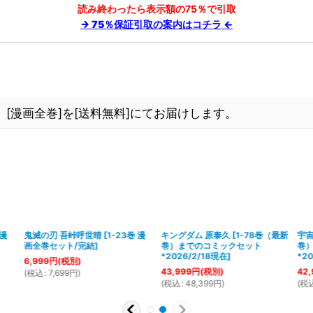
読み終わったら表示額の75％で引取
→ 75％保証引取の案内はコチラ ←
[漫画全巻]を[送料無料]にてお届けします。
 漫
鬼滅の刃 吾峠呼世晴
[
1-23巻 漫
キングダム 原泰久
[
1-78巻（最新
宇宙
画全巻セット/完結
]
巻）までのコミックセット
巻
*2026/2/18現在
]
*2
6,999
円
(税別)
43,999
円
(税別)
42,
(
税込
:
7,699
円
)
(
税込
:
48,399
円
)
(
税