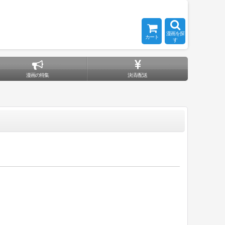
漫画を探
カート
す
漫画の特集
決済/配送