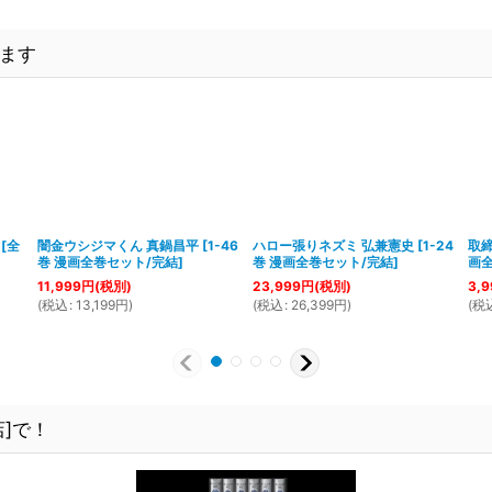
ます
[
全
闇金ウシジマくん 真鍋昌平
[
1-46
ハロー張りネズミ 弘兼憲史
[
1-24
取締
巻 漫画全巻セット/完結
]
巻 漫画全巻セット/完結
]
画
11,999
円
(税別)
23,999
円
(税別)
3,9
(
税込
:
13,199
円
)
(
税込
:
26,399
円
)
(
税
]で！