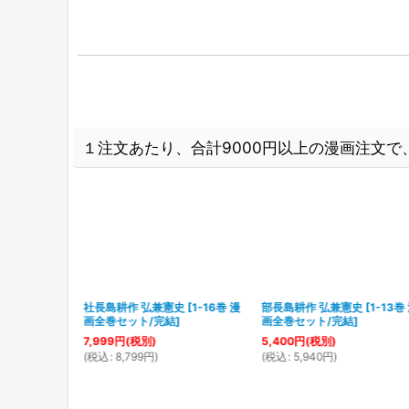
１注文あたり、合計9000円以上の漫画注文で、
 弘兼憲史
[
1-
社長島耕作 弘兼憲史
[
1-16巻 漫
部長島耕作 弘兼憲史
[
1-13巻
/完結
]
画全巻セット/完結
]
画全巻セット/完結
]
7,999
円
(税別)
5,400
円
(税別)
(
税込
:
8,799
円
)
(
税込
:
5,940
円
)