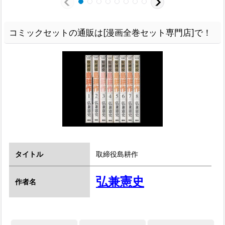
コミックセットの通販は[漫画全巻セット専門店]で！
タイトル
取締役島耕作
弘兼憲史
作者名