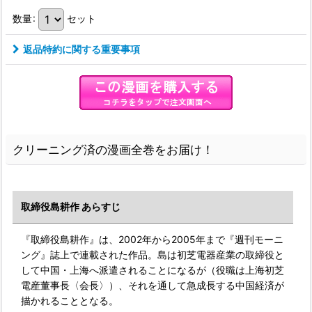
数量
:
セット
返品特約に関する重要事項
クリーニング済の漫画全巻をお届け！
取締役島耕作 あらすじ
『取締役島耕作』は、2002年から2005年まで『週刊モーニ
ング』誌上で連載された作品。島は初芝電器産業の取締役と
して中国・上海へ派遣されることになるが（役職は上海初芝
電産董事長〈会長〉）、それを通して急成長する中国経済が
描かれることとなる。