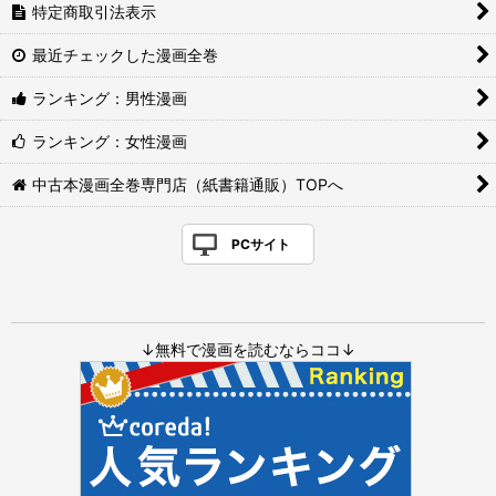
特定商取引法表示
最近チェックした漫画全巻
ランキング：男性漫画
ランキング：女性漫画
中古本漫画全巻専門店（紙書籍通販）TOPへ
PCサイト
↓無料で漫画を読むならココ↓