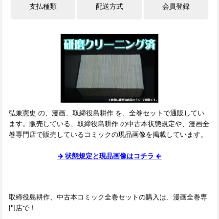
弘兼憲史 の、漫画、取締役島耕作 を、全巻セットで通販してい
ます。販売している、取締役島耕作 の中古本状態規定や、漫画全
巻専門店で販売しているコミックの現品画像を掲載しています。
→ 状態規定と現品画像はコチラ ←
取締役島耕作、中古本コミック全巻セットの購入は、漫画全巻専
門店で！